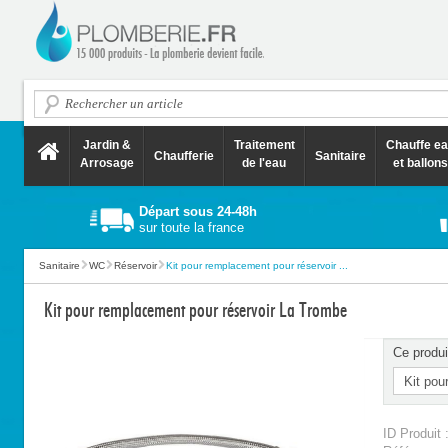
Jardin &
Traitement
Chauffe e
Chaufferie
Sanitaire
Arrosage
de l'eau
et ballons
Départ sous 24-48h
sur toute la france
Sanitaire
WC
Réservoir
Kit pour remplacement pour réservoir ...
Kit pour remplacement pour réservoir La Trombe
Ce produi
ID Produit 