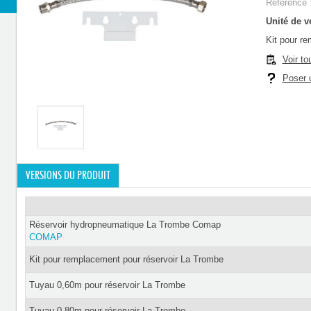
Référence 
Unité de ve
Kit pour r
Voir to
Poser u
VERSIONS DU PRODUIT
Réservoir hydropneumatique La Trombe Comap
COMAP
Kit pour remplacement pour réservoir La Trombe
Tuyau 0,60m pour réservoir La Trombe
Tuyau 0,80m pour réservoir La Trombe