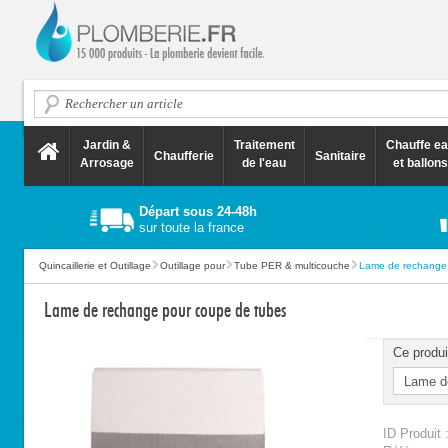
Jardin &
Traitement
Chauffe e
Chaufferie
Sanitaire
Arrosage
de l'eau
et ballons
Départ sous 24-48h
sur toute la france
Quincaillerie et Outillage
Outillage pour
Tube PER & multicouche
Lame de rechange 
Lame de rechange pour coupe de tubes
Ce produi
ID Produit 