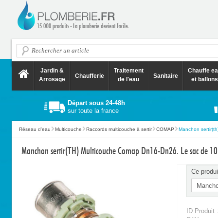
Jardin &
Traitement
Chauffe e
Chaufferie
Sanitaire
Arrosage
de l'eau
et ballons
Départ sous 24-48h
sur toute la france
Réseau d'eau
Multicouche
Raccords multicouche à sertir
COMAP
Manchon sertir(th
Manchon sertir(TH) Multicouche Comap Dn16-Dn26. Le sac de 10
Ce produi
ID Produit 