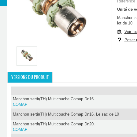
Référence 
Unité de ve
Manchon se
lot de 10
Voir to
Poser u
VERSIONS DU PRODUIT
Manchon sertir(TH) Multicouche Comap Dn16.
COMAP
Manchon sertir(TH) Multicouche Comap Dn16. Le sac de 10
Manchon sertir(TH) Multicouche Comap Dn20.
COMAP