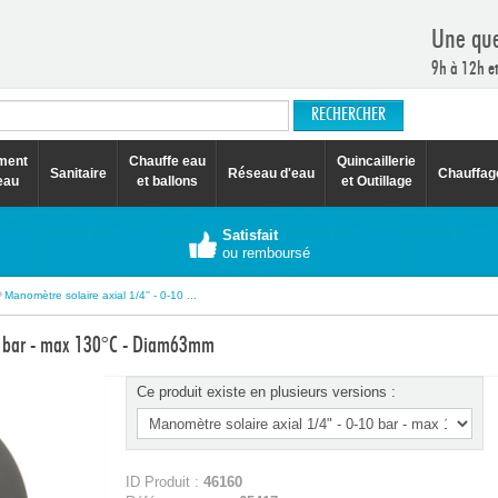
Une que
9h à 12h e
ement
Chauffe eau
Quincaillerie
Sanitaire
Réseau d'eau
Chauffag
eau
et ballons
et Outillage
Satisfait
ou remboursé
Manomètre solaire axial 1/4'' - 0-10 ...
-10 bar - max 130°C - Diam63mm
Ce produit existe en plusieurs versions :
ID Produit :
46160