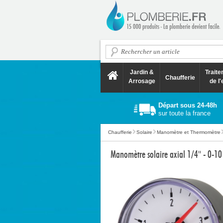
Jardin &
Trait
Chaufferie
Arrosage
de l'
Départ sous 24-48h
sur toute la france
Chaufferie
Solaire
Manomètre et Thermomètre
Manomètre solaire axial 1/4'' - 0