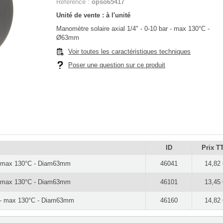
Référence :
opso65417
Unité de vente : à l'unité
Manomètre solaire axial 1/4" - 0-10 bar - max 130°C -
Ø63mm
Voir toutes les caractéristiques techniques
Poser une question sur ce produit
ID
Prix T
r - max 130°C - Diam63mm
46041
14,82 
r - max 130°C - Diam63mm
46101
13,45 
ar - max 130°C - Diam63mm
46160
14,82 