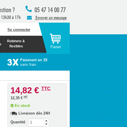
stion ?
05 47 14 00 77
t 13h30 à 17h
Envoyer un message
Se connecter
Robinets &
e
flexibles
Panier
Paiement en 3X
sans frais
14,82 €
TTC
HT
12,35 €
En stock
Livraison dès 24H
Quantité