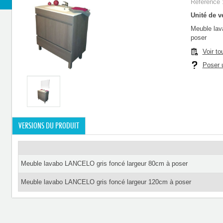
Référence 
Unité de ve
Meuble lav
poser
Voir to
Poser u
VERSIONS DU PRODUIT
Meuble lavabo LANCELO gris foncé largeur 80cm à poser
Meuble lavabo LANCELO gris foncé largeur 120cm à poser