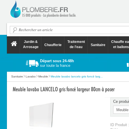
Jardin &
Traitement
Chauffe e
Chaufferie
Sanitaire
Arrosage
de l'eau
et ballons
Départ sous 24-48h
sur toute la france
Sanitaire
Lavabo
Meuble
Meuble lavabo lancelo gris foncé larg...
Meuble lavabo LANCELO gris foncé largeur 80cm à poser
Ce produi
ID Produit 