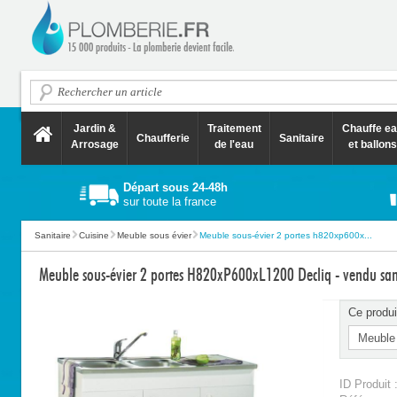
Jardin &
Traitement
Chauffe e
Chaufferie
Sanitaire
Arrosage
de l'eau
et ballons
Départ sous 24-48h
sur toute la france
Sanitaire
Cuisine
Meuble sous évier
Meuble sous-évier 2 portes h820xp600x...
Meuble sous-évier 2 portes H820xP600xL1200 Decliq - vendu sans 
Ce produi
ID Produit 