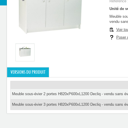
Référence 
Unité de ve
Meuble sou
vendu sans 
Voir to
Poser u
VERSIONS DU PRODUIT
Meuble sous-évier 2 portes H820xP600xL1200 Decliq - vendu sans évie
Meuble sous-évier 3 portes H820xP600xL1200 Decliq - vendu sans évie