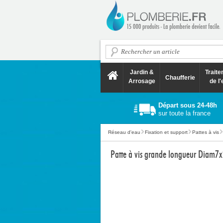
Jardin &
Trait
Chaufferie
Arrosage
de l'
Départ sous 24-48h
sur toute la france
Réseau d'eau
Fixation et support
Pattes à vis
Patte à vis grande longueur Diam7x