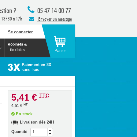
stion ?
05 47 14 00 77
t 13h30 à 17h
Envoyer un message
Se connecter
Robinets &
e
flexibles
Panier
Paiement en 3X
sans frais
5,41 €
TTC
HT
4,51 €
En stock
Livraison dès 24H
Quantité