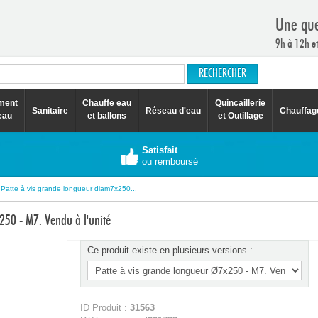
Une que
9h à 12h e
ement
Chauffe eau
Quincaillerie
Sanitaire
Réseau d'eau
Chauffag
eau
et ballons
et Outillage
Satisfait
ou remboursé
Patte à vis grande longueur diam7x250...
250 - M7. Vendu à l'unité
Ce produit existe en plusieurs versions :
ID Produit :
31563