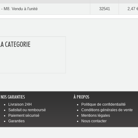
- M8. Vendu à l'unité
32541
2,47 
LA CATEGORIE
NOS GARANTIES
À PROPOS
Livraison 24H
Politique de confidentialité
Satisfait ou remboursé
Conditions générales de vente
Paiement sécurisé
Mentions légales
Garanties
Nous contacter