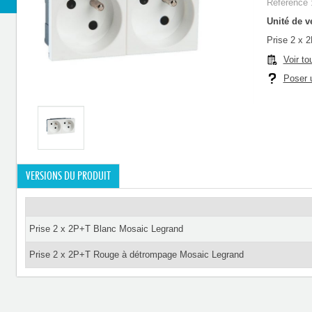
Référence 
Unité de ve
Prise 2 x 
Voir to
Poser u
VERSIONS DU PRODUIT
Prise 2 x 2P+T Blanc Mosaic Legrand
Prise 2 x 2P+T Rouge à détrompage Mosaic Legrand