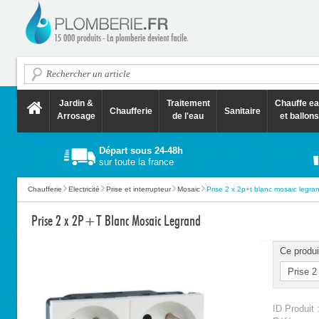
Jardin &
Traitement
Chauffe e
Chaufferie
Sanitaire
Arrosage
de l'eau
et ballons
Départ sous 24-48h
sur toute la france
Chaufferie
Electricité
Prise et interrupteur
Mosaic
Prise 2 x 2p+t blanc mosaic legra
Prise 2 x 2P+T Blanc Mosaic Legrand
Ce produi
ID Produit 