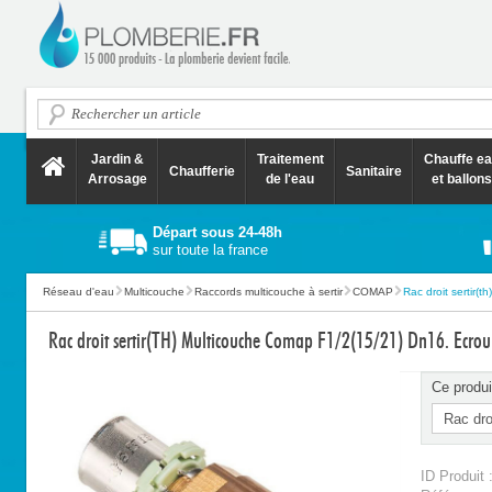
Jardin &
Traitement
Chauffe e
Chaufferie
Sanitaire
Arrosage
de l'eau
et ballons
Départ sous 24-48h
sur toute la france
Réseau d'eau
Multicouche
Raccords multicouche à sertir
COMAP
Rac droit sertir(t
Rac droit sertir(TH) Multicouche Comap F1/2(15/21) Dn16. Ecrou 
Ce produi
ID Produit 