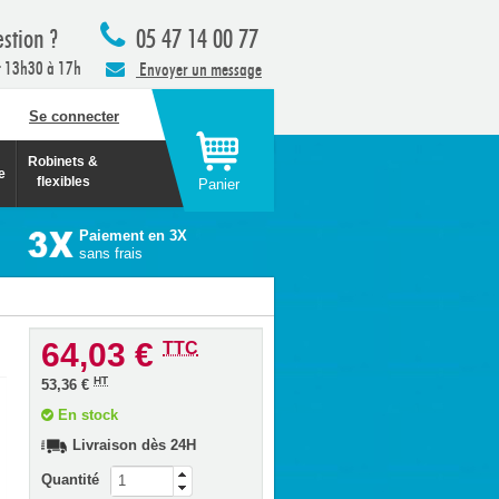
stion ?
05 47 14 00 77
t 13h30 à 17h
Envoyer un message
Se connecter
Robinets &
e
flexibles
Panier
Paiement en 3X
sans frais
64,03 €
TTC
HT
53,36 €
En stock
Livraison dès 24H
Quantité