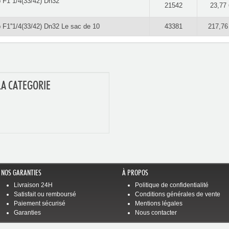
 F1''1/4(33/42) Dn32
21542
23,77 
 F1''1/4(33/42) Dn32 Le sac de 10
43381
217,76
LA CATEGORIE
NOS GARANTIES
À PROPOS
Livraison 24H
Politique de confidentialité
Satisfait ou remboursé
Conditions générales de vente
Paiement sécurisé
Mentions légales
Garanties
Nous contacter