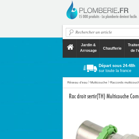
Jardin &
Trait
Chaufferie
Arrosage
de l'
Départ sous 24-48h
sur toute la france
Réseau d'eau
Multicouche
Raccords multicouch
Rac droit sertir(TH) Multicouche C