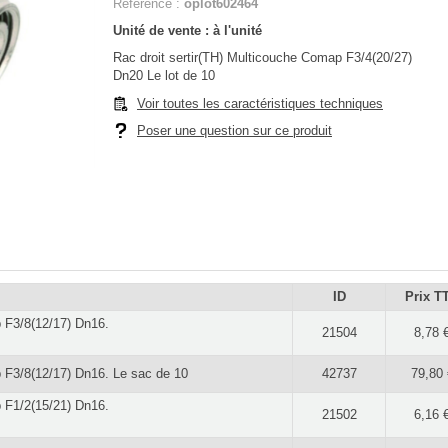
Référence :
oplot602464
Unité de vente : à l'unité
Rac droit sertir(TH) Multicouche Comap F3/4(20/27)
Dn20 Le lot de 10
Voir toutes les caractéristiques techniques
Poser une question sur ce produit
ID
Prix T
p F3/8(12/17) Dn16.
21504
8,78 
p F3/8(12/17) Dn16. Le sac de 10
42737
79,80 
p F1/2(15/21) Dn16.
21502
6,16 