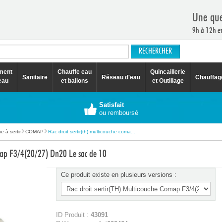
Une que
9h à 12h e
ement
Chauffe eau
Quincaillerie
Sanitaire
Réseau d'eau
Chauffag
eau
et ballons
et Outillage
Satisfait
ou remboursé
e à sertir
COMAP
Rac droit sertir(th) multicouche coma...
omap F3/4(20/27) Dn20 Le sac de 10
Ce produit existe en plusieurs versions :
ID Produit :
43091