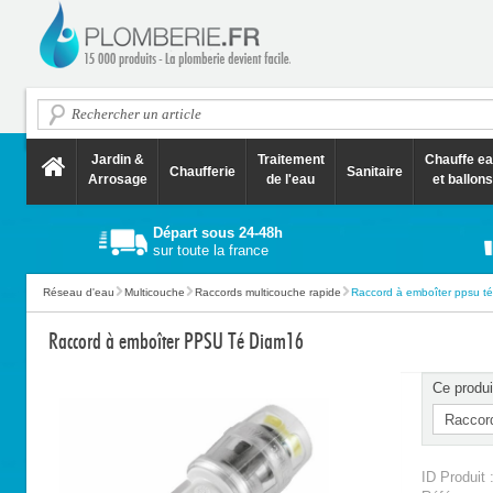
Jardin &
Traitement
Chauffe e
Chaufferie
Sanitaire
Arrosage
de l'eau
et ballons
Départ sous 24-48h
sur toute la france
Réseau d'eau
Multicouche
Raccords multicouche rapide
Raccord à emboîter ppsu t
Raccord à emboîter PPSU Té Diam16
Ce produi
ID Produit 