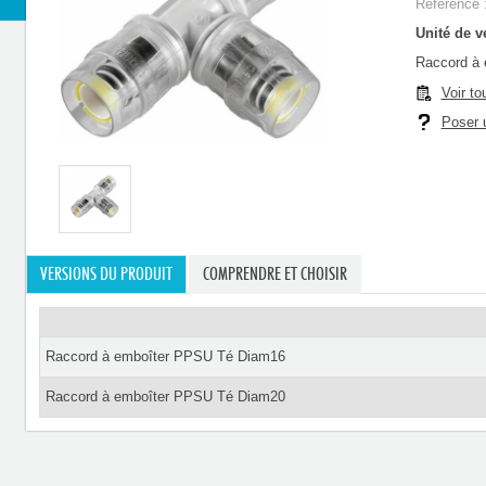
Référence 
Unité de ve
Raccord à
Voir to
Poser u
VERSIONS DU PRODUIT
COMPRENDRE ET CHOISIR
Raccord à emboîter PPSU Té Diam16
Raccord à emboîter PPSU Té Diam20