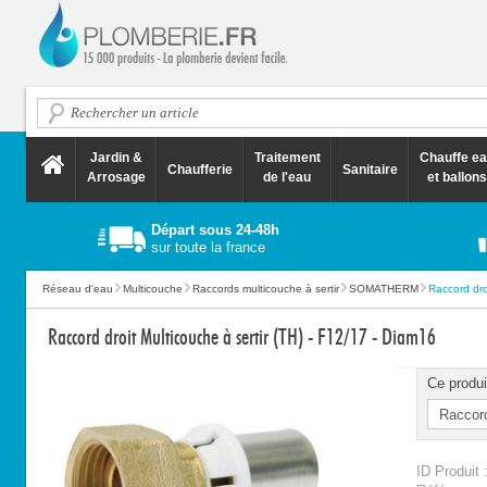
Jardin &
Traitement
Chauffe e
Chaufferie
Sanitaire
Arrosage
de l'eau
et ballons
Départ sous 24-48h
sur toute la france
Réseau d'eau
Multicouche
Raccords multicouche à sertir
SOMATHERM
Raccord droi
Raccord droit Multicouche à sertir (TH) - F12/17 - Diam16
Ce produi
ID Produit 