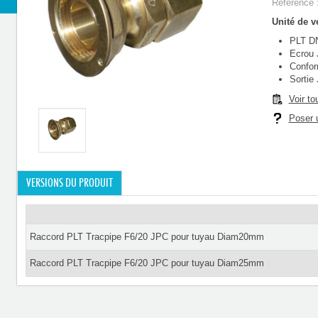
Référence 
Unité de ve
PLT D
Ecrou 
Confor
Sortie
Voir to
Poser u
VERSIONS DU PRODUIT
Raccord PLT Tracpipe F6/20 JPC pour tuyau Diam20mm
Raccord PLT Tracpipe F6/20 JPC pour tuyau Diam25mm