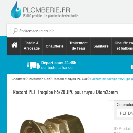
Jardin &
Traitement
Chauffe e
Chaufferie
Sanitaire
Arrosage
de l'eau
et ballons
Départ sous 24-48h
sur toute la france
Chaufferie
Installation Gaz
Raccord et tuyau PE Gaz
Raccord plt tracpipe f6/20 jpc po
Raccord PLT Tracpipe F6/20 JPC pour tuyau Diam25mm
Ce produi
ID Produit 