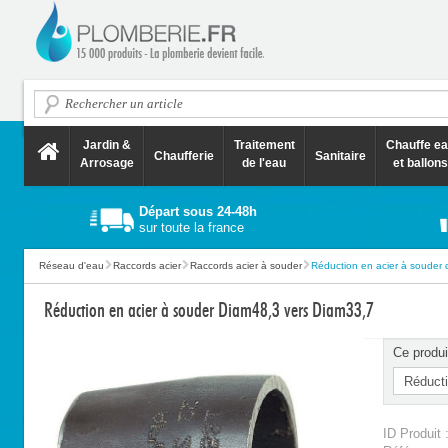
Jardin &
Traitement
Chauffe e
Chaufferie
Sanitaire
Arrosage
de l'eau
et ballons
Départ sous 24-48h
sur toute la france
Réseau d'eau
Raccords acier
Raccords acier à souder
Réduction en acier à souder d
Réduction en acier à souder Diam48,3 vers Diam33,7
Ce produi
ID Produit 