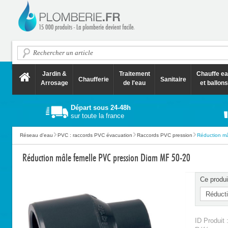
Jardin &
Traitement
Chauffe e
Chaufferie
Sanitaire
Arrosage
de l'eau
et ballons
Départ sous 24-48h
sur toute la france
Réseau d'eau
PVC : raccords PVC évacuation
Raccords PVC pression
Réduction mâl
Réduction mâle femelle PVC pression Diam MF 50-20
Ce produi
ID Produit 