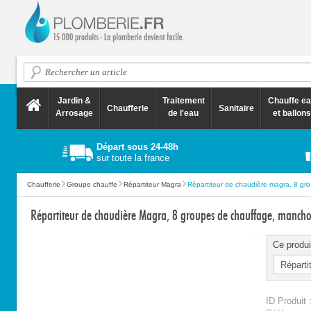
Jardin &
Traitement
Chauffe e
Chaufferie
Sanitaire
Arrosage
de l'eau
et ballons
Départ sous 24-48h
sur toute la france
Chaufferie
Groupe chauffe
Répartiteur Magra
Répartiteur de chaudière magra, 8 gro.
Répartiteur de chaudière Magra, 8 groupes de chauffage, mancho
Ce produi
ID Produit 