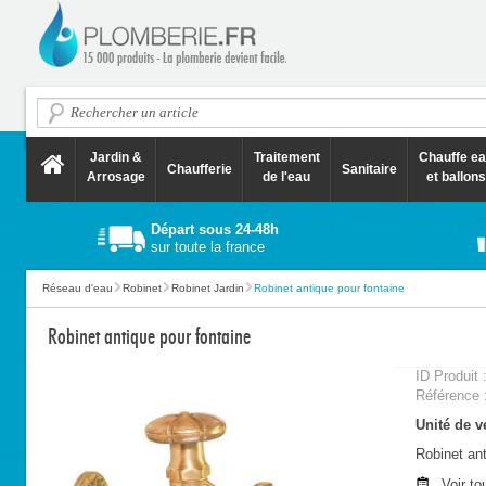
Jardin &
Traitement
Chauffe e
Chaufferie
Sanitaire
Arrosage
de l'eau
et ballons
Départ sous 24-48h
sur toute la france
Réseau d'eau
Robinet
Robinet Jardin
Robinet antique pour fontaine
Robinet antique pour fontaine
ID Produit 
Référence 
Unité de v
Robinet ant
Voir to