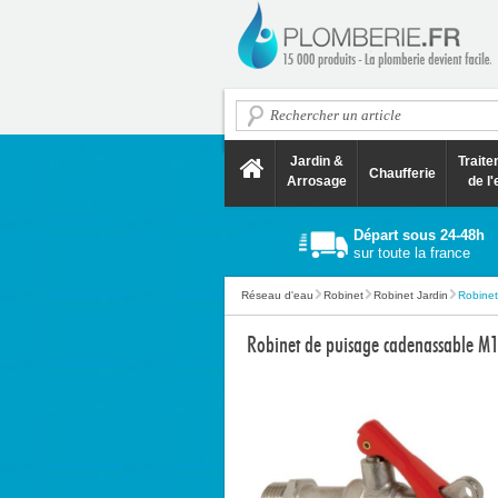
Jardin &
Trait
Chaufferie
Arrosage
de l'
Départ sous 24-48h
sur toute la france
Réseau d'eau
Robinet
Robinet Jardin
Robinet
Robinet de puisage cadenassable 