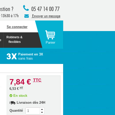
stion ?
05 47 14 00 77
t 13h30 à 17h
Envoyer un message
Se connecter
Robinets &
e
flexibles
Panier
Paiement en 3X
sans frais
7,84 €
TTC
HT
6,53 €
En stock
Livraison dès 24H
Quantité