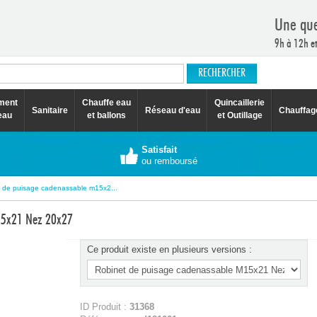
Une que
9h à 12h e
ement
Chauffe eau
Quincaillerie
Sanitaire
Réseau d'eau
Chauffag
eau
et ballons
et Outillage
Satisfait
ou remboursé
 de puisage cadenassable m15x2...
M15x21 Nez 20x27
Ce produit existe en plusieurs versions :
ID Produit :
31368