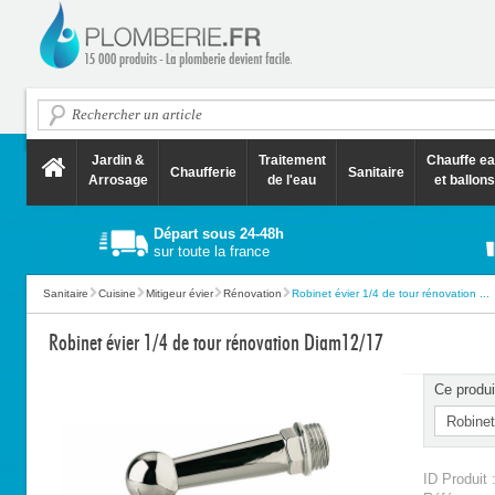
Jardin &
Traitement
Chauffe e
Chaufferie
Sanitaire
Arrosage
de l'eau
et ballons
Départ sous 24-48h
sur toute la france
Sanitaire
Cuisine
Mitigeur évier
Rénovation
Robinet évier 1/4 de tour rénovation ...
Robinet évier 1/4 de tour rénovation Diam12/17
Ce produi
ID Produit 