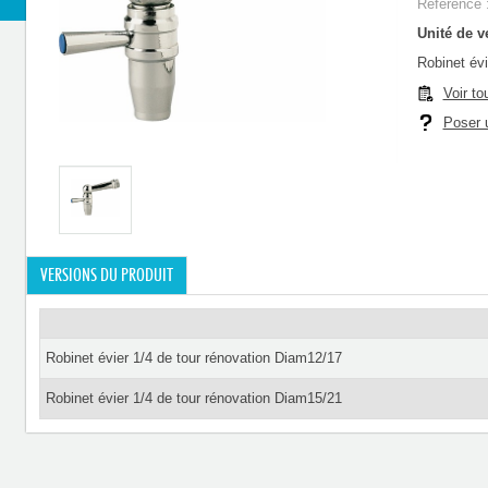
Référence 
Unité de ve
Robinet évi
Voir to
Poser u
VERSIONS DU PRODUIT
Robinet évier 1/4 de tour rénovation Diam12/17
Robinet évier 1/4 de tour rénovation Diam15/21