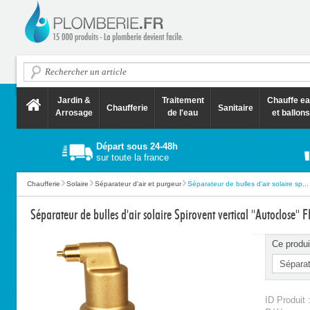
Jardin &
Traitement
Chauffe e
Chaufferie
Sanitaire
Arrosage
de l'eau
et ballons
Départ sous 24-48h
sur toute la france
Chaufferie
Solaire
Séparateur d'air et purgeur
Séparateur de bulles d'air solaire sp...
Séparateur de bulles d'air solaire Spirovent vertical ''Autoclose'' 
Ce produi
ID Produit 