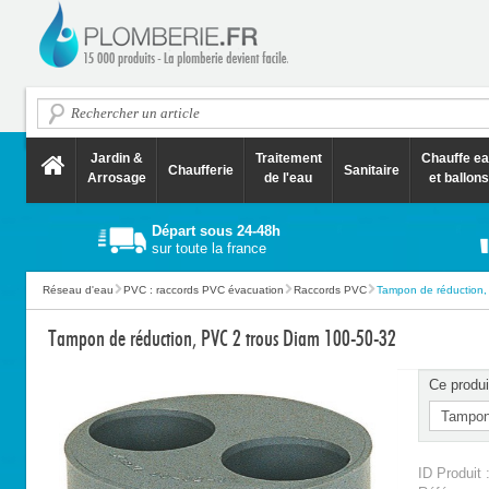
Jardin &
Traitement
Chauffe e
Chaufferie
Sanitaire
Arrosage
de l'eau
et ballons
Départ sous 24-48h
sur toute la france
Réseau d'eau
PVC : raccords PVC évacuation
Raccords PVC
Tampon de réduction, p
Tampon de réduction, PVC 2 trous Diam 100-50-32
Ce produi
ID Produit 