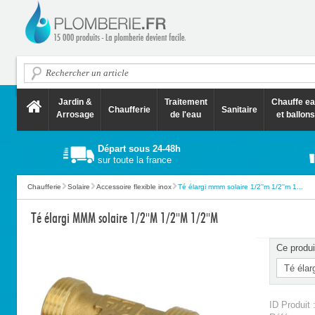
Jardin &
Traitement
Chauffe e
Chaufferie
Sanitaire
Arrosage
de l'eau
et ballons
Départ sous 24-48h
sur toute la france
Chaufferie
Solaire
Accessoire flexible inox
Té élargi mmm solaire 1/2''m 1/2''m 1...
Té élargi MMM solaire 1/2''M 1/2''M 1/2''M
Ce produi
ID Produit 