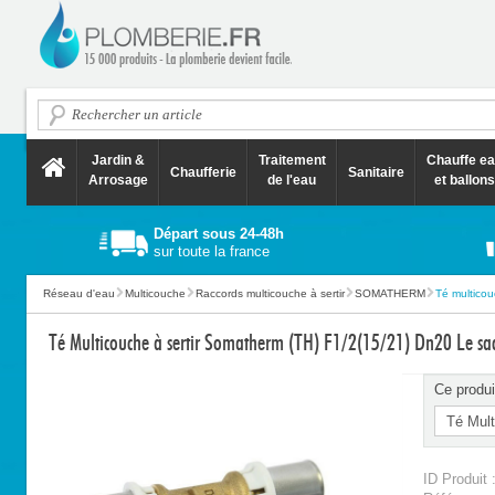
Jardin &
Traitement
Chauffe e
Chaufferie
Sanitaire
Arrosage
de l'eau
et ballons
Départ sous 24-48h
sur toute la france
Réseau d'eau
Multicouche
Raccords multicouche à sertir
SOMATHERM
Té multicou
Té Multicouche à sertir Somatherm (TH) F1/2(15/21) Dn20 Le sa
Ce produi
ID Produit 