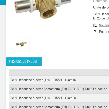
Référence 
Unité de ve
Té Multico
Dn20 Le lo
Voir to
Poser u
VERSIONS DU PRODUIT
Té Multicouche à sertir (TH) - F15/21 - Diam16
Té Multicouche à sertir Somatherm (TH) F1/2(15/21) Dn16 Le sac de 
Té Multicouche à sertir (TH) - F15/21 - Diam20
Té Multicouche à sertir Somatherm (TH) F1/2(15/21) Dn20 Le sac de 