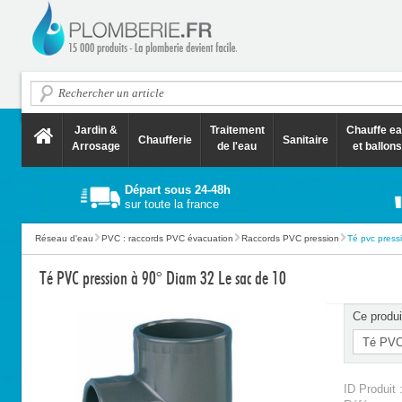
Jardin &
Traitement
Chauffe e
Chaufferie
Sanitaire
Arrosage
de l'eau
et ballons
Départ sous 24-48h
sur toute la france
Réseau d'eau
PVC : raccords PVC évacuation
Raccords PVC pression
Té pvc pressi
Té PVC pression à 90° Diam 32 Le sac de 10
Ce produi
ID Produit 