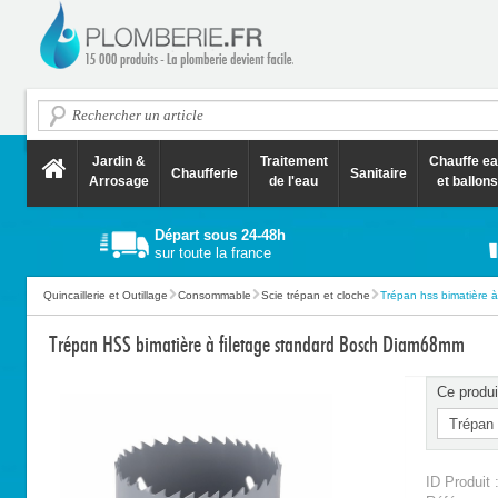
Jardin &
Traitement
Chauffe e
Chaufferie
Sanitaire
Arrosage
de l'eau
et ballons
Départ sous 24-48h
sur toute la france
Quincaillerie et Outillage
Consommable
Scie trépan et cloche
Trépan hss bimatière à 
Trépan HSS bimatière à filetage standard Bosch Diam68mm
Ce produi
ID Produit 