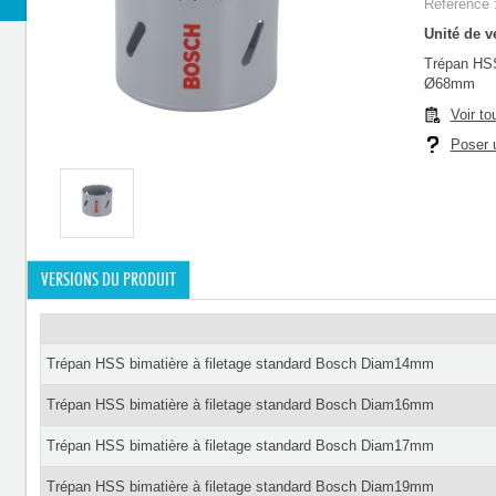
Référence 
Unité de ve
Trépan HSS
Ø68mm
Voir to
Poser u
VERSIONS DU PRODUIT
Trépan HSS bimatière à filetage standard Bosch Diam14mm
Trépan HSS bimatière à filetage standard Bosch Diam16mm
Trépan HSS bimatière à filetage standard Bosch Diam17mm
Trépan HSS bimatière à filetage standard Bosch Diam19mm