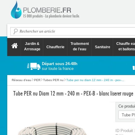
Jardin &
Traitement
Chauffe e
Chaufferie
Sanitaire
Arrosage
de l'eau
et ballons
Départ sous 24-48h
sur toute la france
Réseau d'eau
PER
Tubes PER nu
Tube per nu diam 12 mm - 240 m - pex-...
Tube PER nu Diam 12 mm - 240 m - PEX-B - blanc liseret rouge
Ce produi
ID Produit 