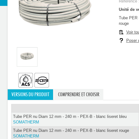
Référence 
Unité de ve
Tube PER n
rouge
Voir to
Poser u
VERSIONS DU PRODUIT
COMPRENDRE ET CHOISIR
Tube PER nu Diam 12 mm - 240 m - PEX-B - blanc liseret bleu
SOMATHERM
Tube PER nu Diam 12 mm - 240 m - PEX-B - blanc liseret rouge
SOMATHERM