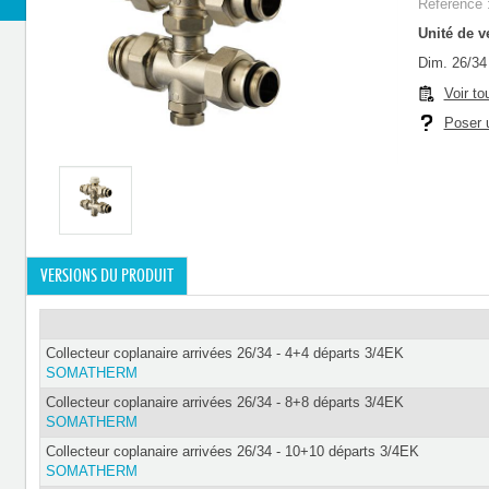
Référence 
Unité de ve
Dim. 26/34
Voir to
Poser u
VERSIONS DU PRODUIT
Collecteur coplanaire arrivées 26/34 - 4+4 départs 3/4EK
SOMATHERM
Collecteur coplanaire arrivées 26/34 - 8+8 départs 3/4EK
SOMATHERM
Collecteur coplanaire arrivées 26/34 - 10+10 départs 3/4EK
SOMATHERM