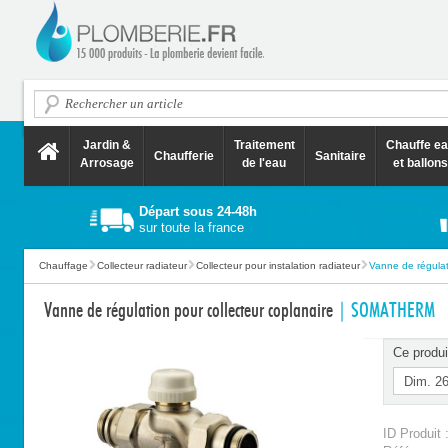
Jardin &
Traitement
Chauffe e
Chaufferie
Sanitaire
Arrosage
de l'eau
et ballons
Départ sous 24-48h
sur toute la france
Chauffage
Collecteur radiateur
Collecteur pour instalation radiateur
Vanne de régulati
Vanne de régulation pour collecteur coplanaire
| SOMATHERM
Ce produi
ID Produit 