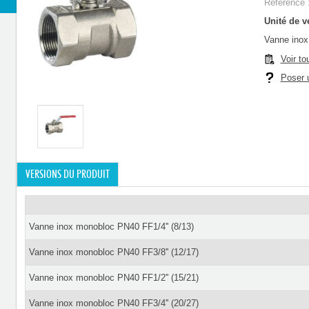
Référence 
Unité de ve
Vanne inox
Voir to
Poser u
VERSIONS DU PRODUIT
Vanne inox monobloc PN40 FF1/4'' (8/13)
Vanne inox monobloc PN40 FF3/8'' (12/17)
Vanne inox monobloc PN40 FF1/2'' (15/21)
Vanne inox monobloc PN40 FF3/4'' (20/27)