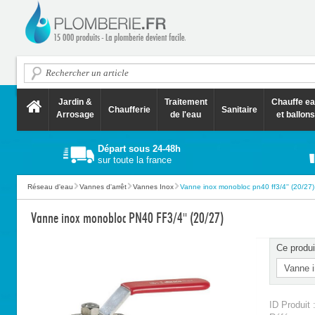
Jardin &
Traitement
Chauffe e
Chaufferie
Sanitaire
Arrosage
de l'eau
et ballons
Départ sous 24-48h
sur toute la france
Réseau d'eau
Vannes d'arrêt
Vannes Inox
Vanne inox monobloc pn40 ff3/4'' (20/27)
Vanne inox monobloc PN40 FF3/4'' (20/27)
Ce produi
ID Produit 