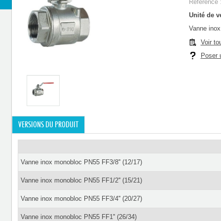
Référence 
Unité de ve
Vanne inox
Voir to
Poser u
VERSIONS DU PRODUIT
Vanne inox monobloc PN55 FF3/8'' (12/17)
Vanne inox monobloc PN55 FF1/2'' (15/21)
Vanne inox monobloc PN55 FF3/4'' (20/27)
Vanne inox monobloc PN55 FF1'' (26/34)