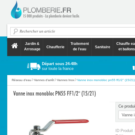
Jardin &
Traitement
Chauffe e
Chaufferie
Sanitaire
Arrosage
de l'eau
et ballons
Départ sous 24-48h
sur toute la france
Réseau d'eau
Vannes d'arrêt
Vannes Inox
Vanne inox monobloc pn55 ff1/2'' (15/21)
Vanne inox monobloc PN55 FF1/2'' (15/21)
Ce produi
ID Produit 