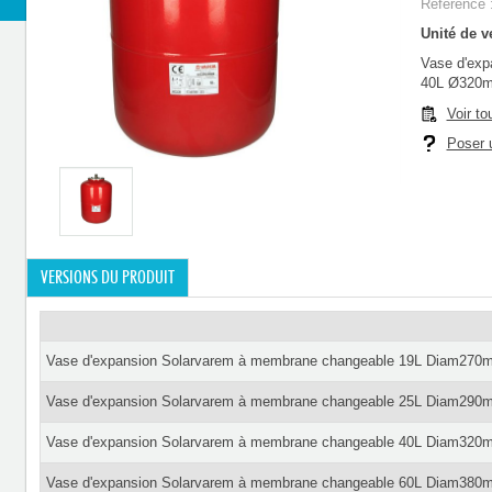
Référence 
Unité de ve
Vase d'exp
40L Ø320
Voir to
Poser u
VERSIONS DU PRODUIT
Vase d'expansion Solarvarem à membrane changeable 19L Diam2
Vase d'expansion Solarvarem à membrane changeable 25L Diam2
Vase d'expansion Solarvarem à membrane changeable 40L Diam3
Vase d'expansion Solarvarem à membrane changeable 60L Diam3