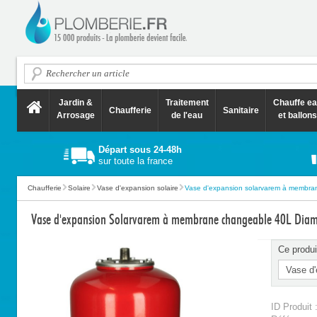
Jardin &
Traitement
Chauffe e
Chaufferie
Sanitaire
Arrosage
de l'eau
et ballons
Départ sous 24-48h
sur toute la france
Chaufferie
Solaire
Vase d'expansion solaire
Vase d'expansion solarvarem à membran
Vase d'expansion Solarvarem à membrane changeable 40L 
Ce produi
ID Produit 