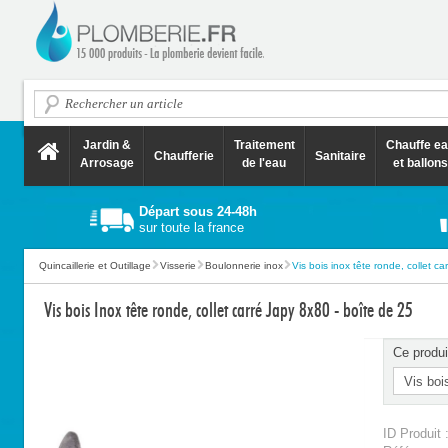
Jardin &
Traitement
Chauffe e
Chaufferie
Sanitaire
Arrosage
de l'eau
et ballons
Départ sous 24-48h
sur toute la france
Quincaillerie et Outillage
Visserie
Boulonnerie inox
Vis bois inox tête ronde, collet carr
Vis bois Inox tête ronde, collet carré Japy 8x80 - boîte de 25
Ce produi
ID Produit 