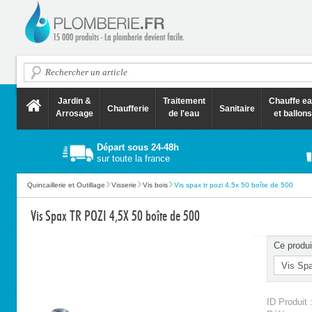
Jardin &
Traitement
Chauffe e
Chaufferie
Sanitaire
Arrosage
de l'eau
et ballons
Départ sous 24-48h
sur toute la france
Quincaillerie et Outillage
Visserie
Vis bois
Vis spax tr pozi 4,5x 50 boîte de 500
Vis Spax TR POZI 4,5X 50 boîte de 500
Ce produi
ID Produit 