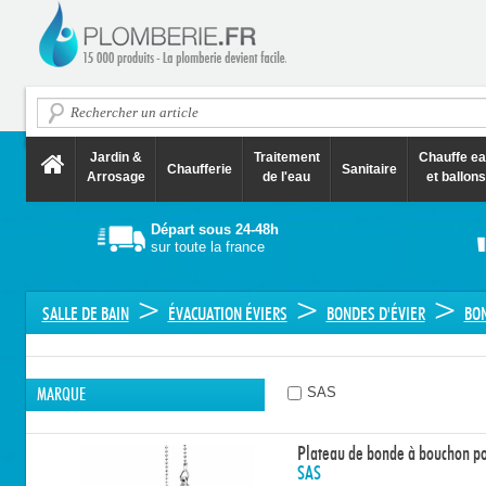
Jardin &
Traitement
Chauffe e
Chaufferie
Sanitaire
Arrosage
de l'eau
et ballons
Départ sous 24-48h
sur toute la france
>
>
>
SALLE DE BAIN
ÉVACUATION ÉVIERS
BONDES D'ÉVIER
BON
SAS
MARQUE
Plateau de bonde à bouchon po
SAS