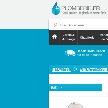
Jardin &
Trait
Chaufferie
Arrosage
de l'
Départ sous 24-48h
sur toute la france
>
RÉSEAU D'EAU
ALIMENTATION GÉNÉ
MARQUE