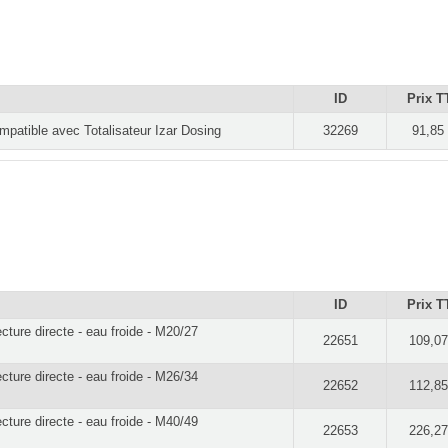
ID
Prix T
mpatible avec Totalisateur Izar Dosing
32269
91,85
ID
Prix T
ecture directe - eau froide - M20/27
22651
109,07
ecture directe - eau froide - M26/34
22652
112,85
ecture directe - eau froide - M40/49
22653
226,27