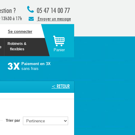
stion ?
05 47 14 00 77
t 13h30 à 17h
Envoyer un message
Se connecter
Robinets &
e
flexibles
Panier
Paiement en 3X
sans frais
< RETOUR
Trier par