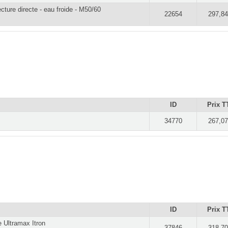
ecture directe - eau froide - M50/60
22654
297,84
ID
Prix T
34770
267,07
ID
Prix T
 Ultramax Itron
37846
318,70