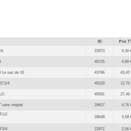
ID
Prix T
/4.
22873
4,30 
4
45725
4,80 
4 Le sac de 10
43746
43,43
1''1/4
45520
12,70
1/2.
45561
27,46
' sans méplat
29617
4,76 
-F1/2
28649
3,58 
-F3/4
22872
2,56 