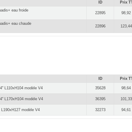
ID
Prix T
uadis+ eau froide
22895
98,92
quadis+ eau chaude
22896
123,44
ID
Prix T
/4'' L110xH104 modèle V4
35628
98,64
/4'' L170xH104 modèle V4
36395
101,33
'' L190xH127 modèle V4
32273
94,61