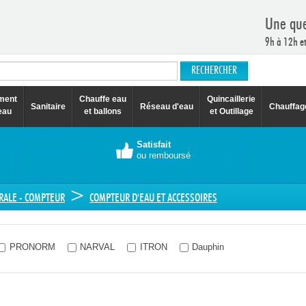
Une que
9h à 12h e
ement
Chauffe eau
Quincaillerie
Sanitaire
Réseau d'eau
Chauffag
eau
et ballons
et Outillage
Satisfait
ou remboursé
>
RALE - COMPTEUR
COMPTEUR D'EAU ET ACCESSOIRES
PRONORM
NARVAL
ITRON
Dauphin