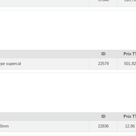
ID
Prix T
ype supercal
22579
501,82
ID
Prix T
170mm
22836
12,86