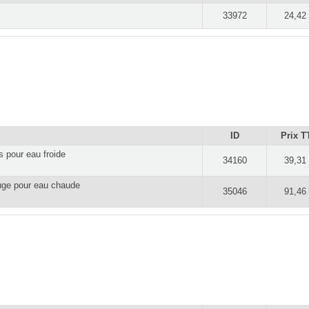
33972
24,42
ID
Prix T
s pour eau froide
34160
39,31
ouge pour eau chaude
35046
91,46