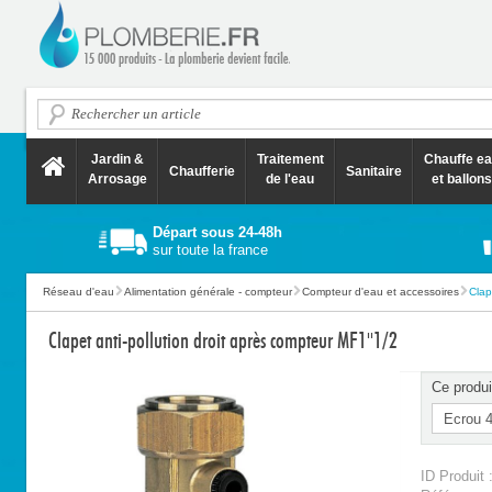
Jardin &
Traitement
Chauffe e
Chaufferie
Sanitaire
Arrosage
de l'eau
et ballons
Départ sous 24-48h
sur toute la france
Réseau d'eau
Alimentation générale - compteur
Compteur d'eau et accessoires
Clap
Clapet anti-pollution droit après compteur MF1''1/2
Ce produi
ID Produit 