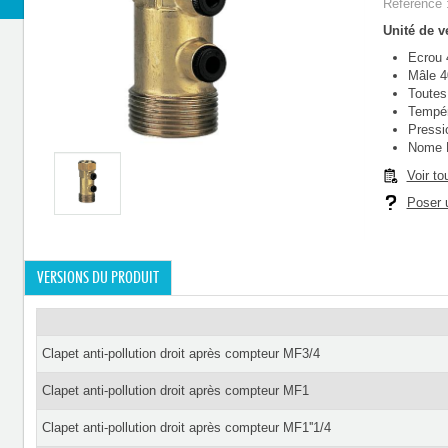
Référence 
Unité de ve
Ecrou 
Mâle 4
Toutes
Tempér
Pressi
Nome N
Voir to
Poser u
VERSIONS DU PRODUIT
Clapet anti-pollution droit après compteur MF3/4
Clapet anti-pollution droit après compteur MF1
Clapet anti-pollution droit après compteur MF1''1/4