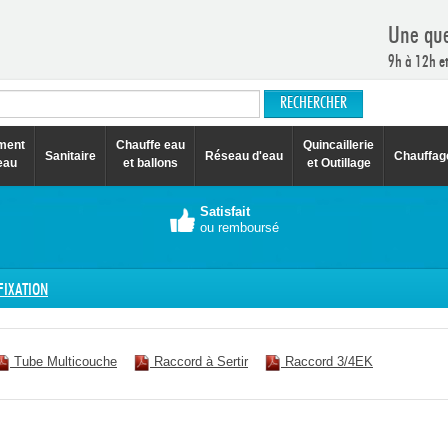
Une que
9h à 12h e
ement
Chauffe eau
Quincaillerie
Sanitaire
Réseau d'eau
Chauffag
eau
et ballons
et Outillage
Satisfait
ou remboursé
FIXATION
Tube Multicouche
Raccord à Sertir
Raccord 3/4EK