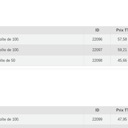
ID
Prix T
oîte de 100.
22096
57,58
oîte de 100.
22097
59,21
îte de 50
22098
45,66
ID
Prix T
oîte de 100.
22099
47,95