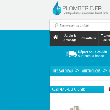
Jardin &
Trait
Chaufferie
Arrosage
de l'
Départ sous 24-48h
sur toute la france
>
>
RÉSEAU D'EAU
MULTICOUCHE
COMPRENDRE ET CHOISIR