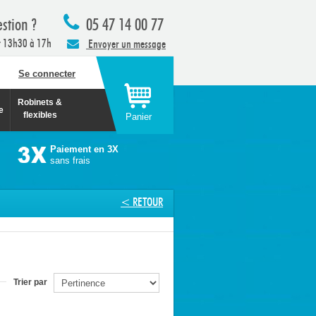
stion ?
05 47 14 00 77
t 13h30 à 17h
Envoyer un message
Se connecter
Robinets &
e
flexibles
Panier
Paiement en 3X
sans frais
< RETOUR
Trier par