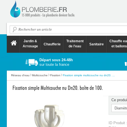
Jardin &
Traitement
Chauffe e
Chaufferie
Sanitaire
Arrosage
de l'eau
et ballons
Départ sous 24-48h
sur toute la france
Réseau d'eau
Multicouche
Fixation
Fixation simple multicouche nu dn20. ...
Fixation simple Multicouche nu Dn20. boîte de 100.
Ce produi
ID Produit 