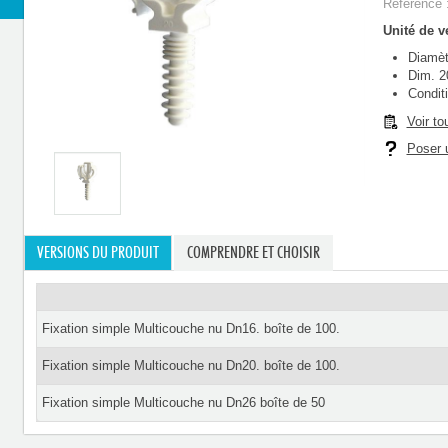
Référence 
Unité de ve
Diamèt
Dim. 2
Condit
Voir to
Poser u
VERSIONS DU PRODUIT
COMPRENDRE ET CHOISIR
Fixation simple Multicouche nu Dn16. boîte de 100.
Fixation simple Multicouche nu Dn20. boîte de 100.
Fixation simple Multicouche nu Dn26 boîte de 50