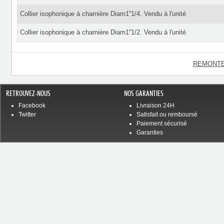
Collier isophonique à charnière Diam1''1/4. Vendu à l'unité
Collier isophonique à charnière Diam1''1/2. Vendu à l'unité
REMONTE
RETROUVEZ-NOUS
NOS GARANTIES
Facebook
Livraison 24H
Twitter
Satisfait ou remboursé
Paiement sécurisé
Garanties