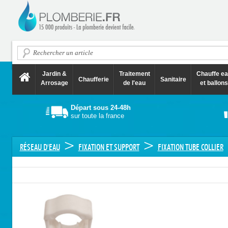
Jardin &
Traitement
Chauffe e
Chaufferie
Sanitaire
Arrosage
de l'eau
et ballons
Départ sous 24-48h
sur toute la france
>
>
RÉSEAU D'EAU
FIXATION ET SUPPORT
FIXATION TUBE COLLIER