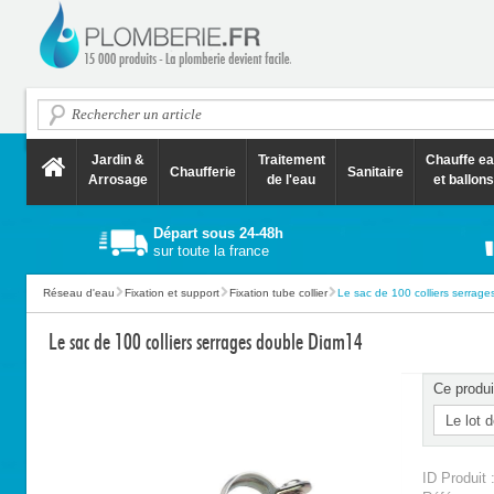
Jardin &
Traitement
Chauffe e
Chaufferie
Sanitaire
Arrosage
de l'eau
et ballons
Départ sous 24-48h
sur toute la france
Réseau d'eau
Fixation et support
Fixation tube collier
Le sac de 100 colliers serrages
Le sac de 100 colliers serrages double Diam14
Ce produi
ID Produit 