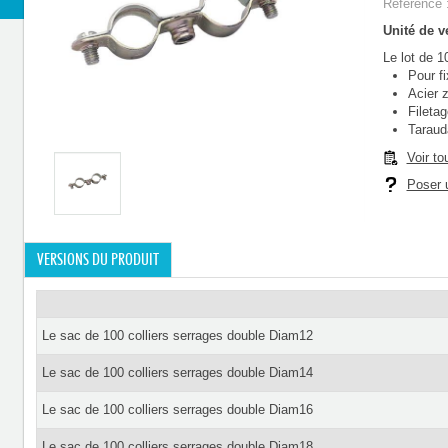
Référence 
Unité de ve
Le lot de 1
Pour f
Acier 
Filetag
Taraud
Voir to
Poser u
VERSIONS DU PRODUIT
Le sac de 100 colliers serrages double Diam12
Le sac de 100 colliers serrages double Diam14
Le sac de 100 colliers serrages double Diam16
Le sac de 100 colliers serrages double Diam18