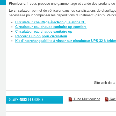
Plomberie.fr
vous propose une gamme large et variée des produits de 
Le circulateur
permet de véhiculer dans les canalisations de chauffag
nécessaire pour compenser les déperditions du bâtiment (
débit
). Vainc
Circulateur chauffage électronique alpha 2L
Circulateur eau chaude sanitaire up comfort
Circulateur eau chaude sanitaire up
Raccords union pour circulateur
Kit d'interchangeabilite à visser sur circulateur UPS 32 à bride
Site web de l
Tube Multicouche
Racc
COMPRENDRE ET CHOISIR