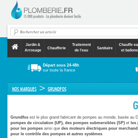
Jardin &
Traitement
Chauffe e
Chaufferie
Sanitaire
Arrosage
de l'eau
et ballons
Départ sous 24-48h
sur toute la france
>
NOS MARQUES
GRUNDFOS
G
Grundfos
est le plus grand fabricant de pompes au monde, basée au D
pompes de circulation (UP), des pompes submersibles (SP)
et
les
pour les pompes
ainsi que
des moteurs électriques pour merchand
pour le contrôle des pompes et autres systèmes
.