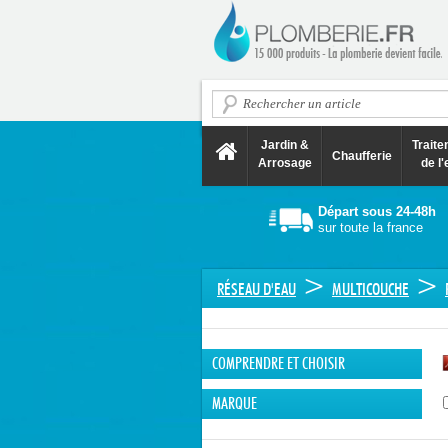
Jardin &
Trait
Chaufferie
Arrosage
de l'
Départ sous 24-48h
sur toute la france
>
>
RÉSEAU D'EAU
MULTICOUCHE
COMPRENDRE ET CHOISIR
MARQUE