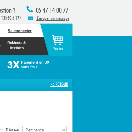
stion ?
05 47 14 00 77
t 13h30 à 17h
Envoyer un message
Se connecter
Robinets &
e
flexibles
Panier
Paiement en 3X
sans frais
< RETOUR
Trier par