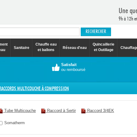
Une que
9h à 12h e
ement
Chauffe eau
Quincaillerie
Sanitaire
Réseau d'eau
Chauffag
eau
et ballons
et Outillage
Satisfait
ou remboursé
RACCORDS MULTICOUCHE À COMPRESSION
Tube Multicouche
Raccord à Sertir
Raccord 3/4EK
Somatherm