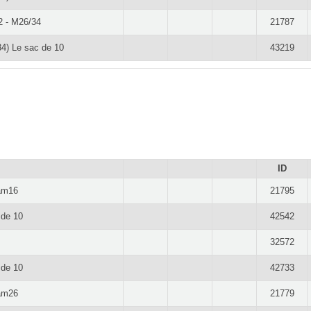
2 - M26/34
21787
4) Le sac de 10
43219
ID
iam16
21795
 de 10
42542
32572
 de 10
42733
iam26
21779