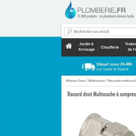
Jardin &
Trait
Chaufferie
Arrosage
de l'
Départ sous 24-48h
sur toute la france
Réseau d'eau
Multicouche
Raccords multicouc
Raccord droit Multicouche à compre