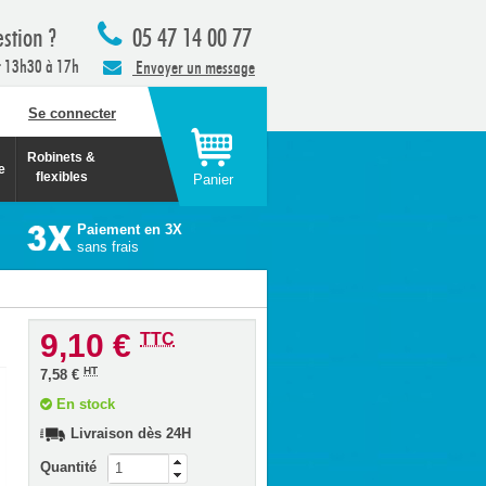
stion ?
05 47 14 00 77
t 13h30 à 17h
Envoyer un message
Se connecter
Robinets &
e
flexibles
Panier
Paiement en 3X
sans frais
9,10 €
TTC
HT
7,58 €
En stock
Livraison dès 24H
Quantité