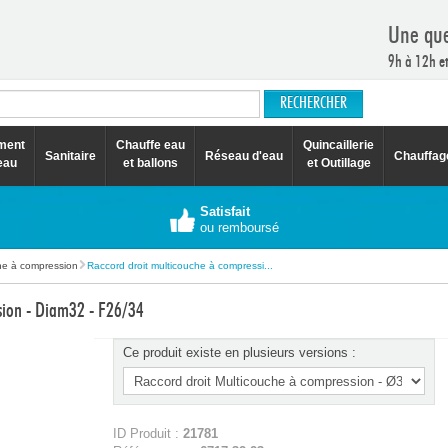
Une que
9h à 12h e
ement
Chauffe eau
Quincaillerie
Sanitaire
Réseau d'eau
Chauffag
eau
et ballons
et Outillage
Satisfait
ou remboursé
he à compression
Raccord droit multicouche à compressi...
ssion - Diam32 - F26/34
Ce produit existe en plusieurs versions :
ID Produit :
21781