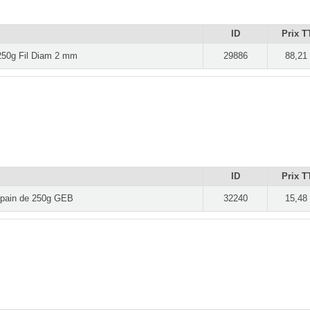
ID
Prix T
 250g Fil Diam 2 mm
29886
88,21
ID
Prix T
, pain de 250g GEB
32240
15,48