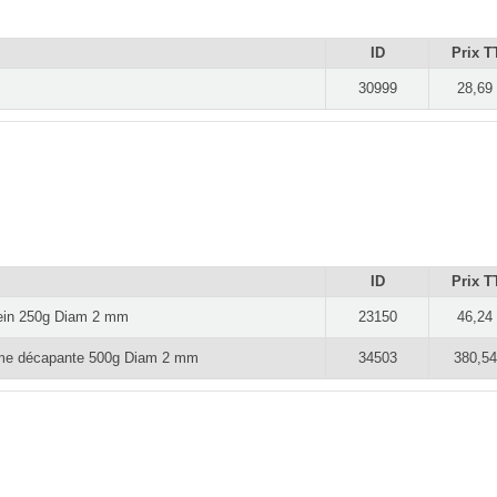
ID
Prix T
30999
28,69
ID
Prix T
lein 250g Diam 2 mm
23150
46,24
 Ame décapante 500g Diam 2 mm
34503
380,54