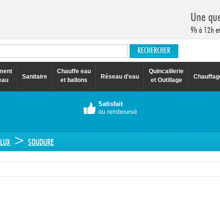
Une que
9h à 12h e
ement
Chauffe eau
Quincaillerie
Sanitaire
Réseau d'eau
Chauffag
eau
et ballons
et Outillage
Satisfait
ou remboursé
>
FLUX
SOUDURE