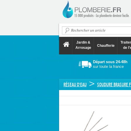
Jardin &
Trait
Chaufferie
Arrosage
de l'
Départ sous 24-48h
sur toute la france
>
RÉSEAU D'EAU
SOUDURE BRASURE 