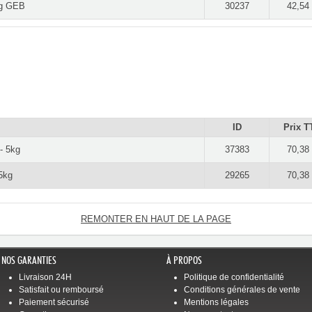
0g GEB
30237
42,54
ID
Prix T
- 5kg
37383
70,38
5kg
29265
70,38
REMONTER EN HAUT DE LA PAGE
NOS GARANTIES
À PROPOS
Livraison 24H
Politique de confidentialité
Satisfait ou remboursé
Conditions générales de vente
Paiement sécurisé
Mentions légales