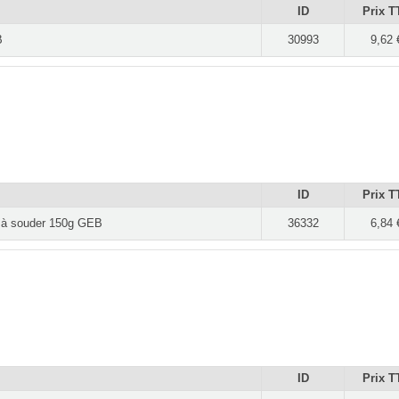
ID
Prix T
B
30993
9,62 
ID
Prix T
 à souder 150g GEB
36332
6,84 
ID
Prix T