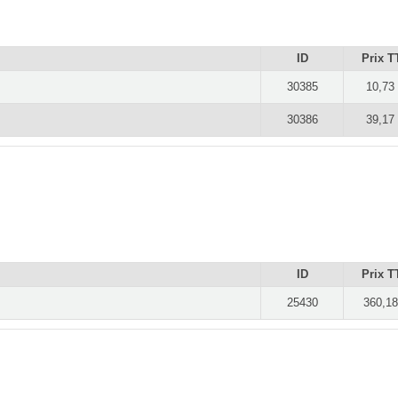
ID
Prix T
30385
10,73
30386
39,17
ID
Prix T
25430
360,18