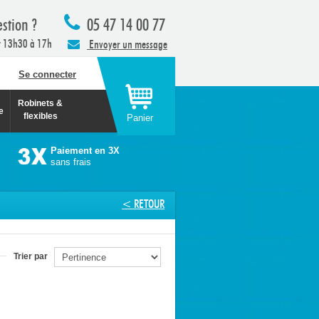
stion ?
05 47 14 00 77
t 13h30 à 17h
Envoyer un message
Se connecter
Robinets &
e
flexibles
Panier
Paiement en 3X
sans frais
< RETOUR
Trier par