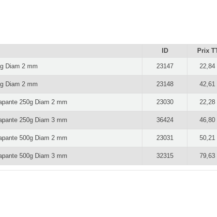
ID
Prix T
50g Diam 2 mm
23147
22,84
00g Diam 2 mm
23148
42,61
capante 250g Diam 2 mm
23030
22,28
capante 250g Diam 3 mm
36424
46,80
capante 500g Diam 2 mm
23031
50,21
capante 500g Diam 3 mm
32315
79,63