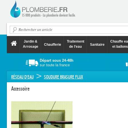
Jardin &
Traitement
Chauffe e
Chaufferie
Sanitaire
Arrosage
de l'eau
et ballons
Départ sous 24-48h
sur toute la france
>
RÉSEAU D'EAU
SOUDURE BRASURE FLUX
Accessoire