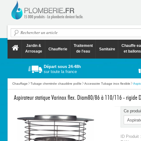
Jardin &
Traitement
Chauffe e
Chaufferie
Sanitaire
Arrosage
de l'eau
et ballons
Départ sous 24-48h
sur toute la france
Chauffage
Tubage cheminée chaudière poêle
Accessoire Tubage inox flexible
Aspir
Aspirateur statique Varinox flex. Diam80/86 à 110/116 - rigide
Ce produi
ID Produit 