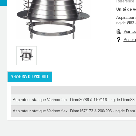
Référence 
Unité de ve
Aspirateur 
rigide Ø83 
Voir to
Poser u
VERSIONS DU PRODUIT
Aspirateur statique Varinox flex. Diam80/86 à 110/116 - rigide Diam83
Aspirateur statique Varinox flex. Diam167/173 à 200/206 - rigide Dia