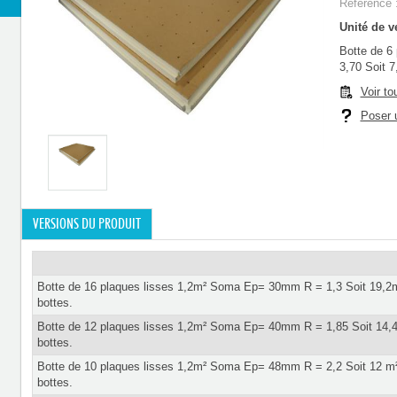
Référence 
Unité de ve
Botte de 6
3,70 Soit 
Voir to
Poser u
VERSIONS DU PRODUIT
Botte de 16 plaques lisses 1,2m² Soma Ep= 30mm R = 1,3 Soit 19,2
bottes.
Botte de 12 plaques lisses 1,2m² Soma Ep= 40mm R = 1,85 Soit 14,
bottes.
Botte de 10 plaques lisses 1,2m² Soma Ep= 48mm R = 2,2 Soit 12 m
bottes.