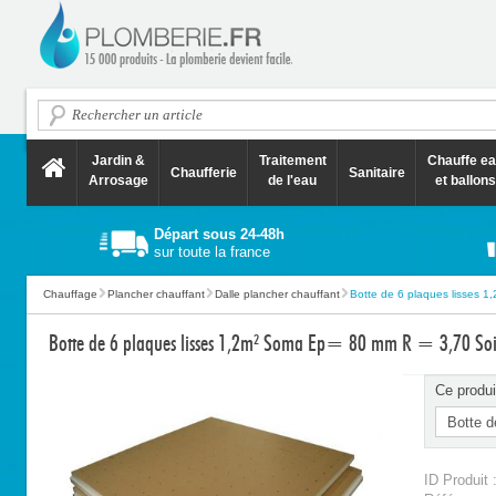
Jardin &
Traitement
Chauffe e
Chaufferie
Sanitaire
Arrosage
de l'eau
et ballons
Départ sous 24-48h
sur toute la france
Chauffage
Plancher chauffant
Dalle plancher chauffant
Botte de 6 plaques lisses 1,
Botte de 6 plaques lisses 1,2m² Soma Ep= 80 mm R = 3,70 Soit
Ce produi
ID Produit 