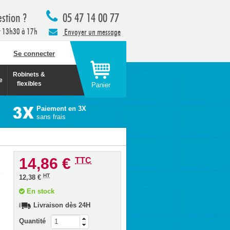
stion ?
05 47 14 00 77
t 13h30 à 17h
Envoyer un message
Se connecter
Robinets &
e
flexibles
Panier
Paiement en 3X
sans frais
14,86 €
TTC
HT
12,38 €
En stock
Livraison dès 24H
Quantité