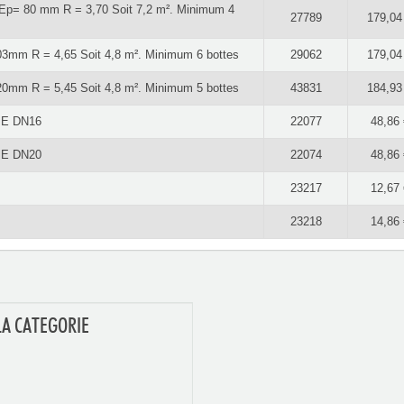
 Ep= 80 mm R = 3,70 Soit 7,2 m². Minimum 4
27789
179,04
103mm R = 4,65 Soit 4,8 m². Minimum 6 bottes
29062
179,04
120mm R = 5,45 Soit 4,8 m². Minimum 5 bottes
43831
184,93
UBE DN16
22077
48,86 
UBE DN20
22074
48,86 
23217
12,67 
23218
14,86 
LA CATEGORIE