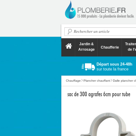
Jardin &
Trait
Chaufferie
Arrosage
de l'
Départ sous 24-48h
sur toute la france
Chauffage
Plancher chauffant
Dalle plancher c
sac de 300 agrafes 6cm pour tube