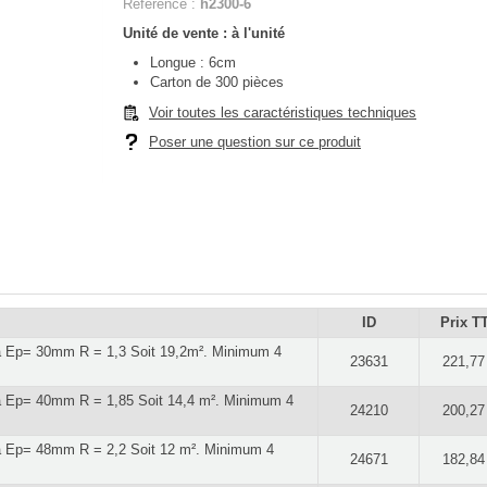
Référence :
h2300-6
Unité de vente : à l'unité
Longue : 6cm
Carton de 300 pièces
Voir toutes les caractéristiques techniques
Poser une question sur ce produit
ID
Prix T
a Ep= 30mm R = 1,3 Soit 19,2m². Minimum 4
23631
221,77
a Ep= 40mm R = 1,85 Soit 14,4 m². Minimum 4
24210
200,27
a Ep= 48mm R = 2,2 Soit 12 m². Minimum 4
24671
182,84