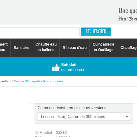
Une que
9h à 12h e
ement
Chauffe eau
Quincaillerie
Sanitaire
Réseau d'eau
Chauffag
eau
et ballons
et Outillage
Satisfait
ou remboursé
hauffant
Sac de 300 agrafes 6cm pour tube
Ce produit existe en plusieurs versions :
ID Produit :
23218