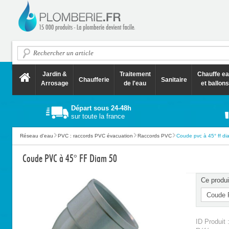
Jardin &
Traitement
Chauffe e
Chaufferie
Sanitaire
Arrosage
de l'eau
et ballons
Départ sous 24-48h
sur toute la france
Réseau d'eau
PVC : raccords PVC évacuation
Raccords PVC
Coude pvc à 45° ff di
Coude PVC à 45° FF Diam 50
Ce produi
ID Produit 