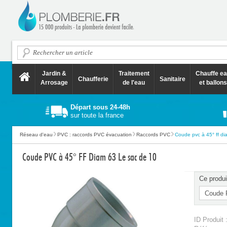
Jardin &
Traitement
Chauffe e
Chaufferie
Sanitaire
Arrosage
de l'eau
et ballons
Départ sous 24-48h
sur toute la france
Réseau d'eau
PVC : raccords PVC évacuation
Raccords PVC
Coude pvc à 45° ff di
Coude PVC à 45° FF Diam 63 Le sac de 10
Ce produi
ID Produit 