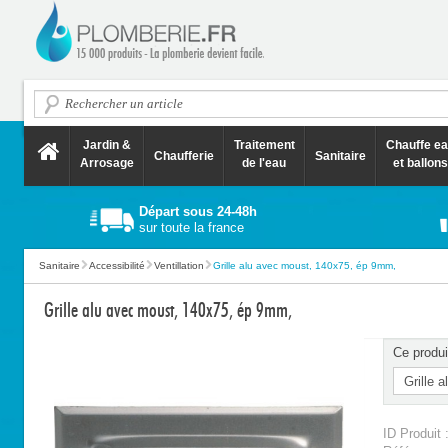
Jardin &
Traitement
Chauffe e
Chaufferie
Sanitaire
Arrosage
de l'eau
et ballons
Départ sous 24-48h
sur toute la france
Sanitaire
Accessibilité
Ventillation
Grille alu avec moust, 140x75, ép 9mm,
Grille alu avec moust, 140x75, ép 9mm,
Ce produi
ID Produit 